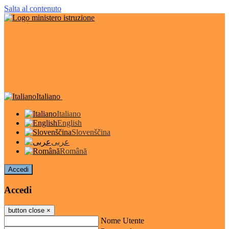
Salta al contenuto
Italiano
Italiano
English
Slovenščina
عربى
Română
Accedi
Accedi
button close
×
Nome Utente