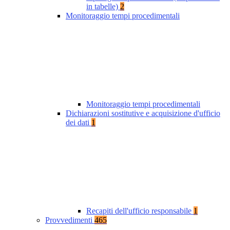
in tabelle)
2
Monitoraggio tempi procedimentali
Monitoraggio tempi procedimentali
Dichiarazioni sostitutive e acquisizione d'ufficio
dei dati
1
Recapiti dell'ufficio responsabile
1
Provvedimenti
465