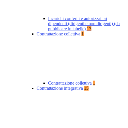
Incarichi conferiti e autorizzati ai
dipendenti (dirigenti e non dirigenti) (da
pubblicare in tabelle)
13
Contrattazione collettiva
1
Contrattazione collettiva
1
Contrattazione integrativa
15