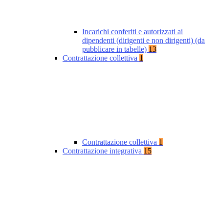
Incarichi conferiti e autorizzati ai
dipendenti (dirigenti e non dirigenti) (da
pubblicare in tabelle)
13
Contrattazione collettiva
1
Contrattazione collettiva
1
Contrattazione integrativa
15