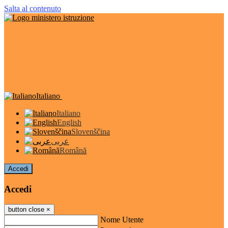
Salta al contenuto
Italiano
Italiano
English
Slovenščina
عربى
Română
Accedi
Accedi
button close
×
Nome Utente