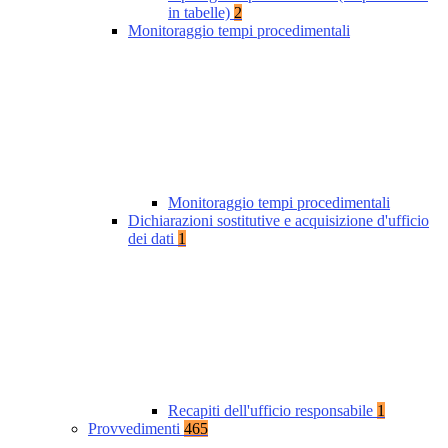
in tabelle)
2
Monitoraggio tempi procedimentali
Monitoraggio tempi procedimentali
Dichiarazioni sostitutive e acquisizione d'ufficio
dei dati
1
Recapiti dell'ufficio responsabile
1
Provvedimenti
465