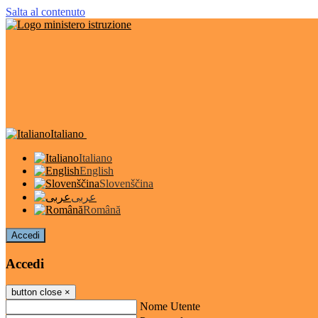
Salta al contenuto
Italiano
Italiano
English
Slovenščina
عربى
Română
Accedi
Accedi
button close
×
Nome Utente