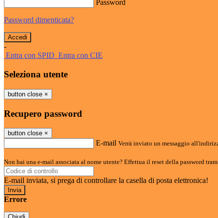
Password
Password dimenticata?
-
Entra con SPID
Entra con CIE
Seleziona utente
button close
×
Recupero password
button close
×
E-mail
Verrà inviato un messaggio all'indirizz
Non hai una e-mail associata al nome utente? Effettua il reset della password tram
E-mail inviata, si prega di controllare la casella di posta elettronica!
Errore
Chiudi