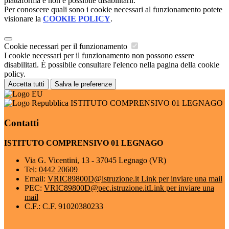
piattaforma e non è possibile disabilitarli.
Per conoscere quali sono i cookie necessari al funzionamento potete
visionare la
COOKIE POLICY
.
Cookie necessari per il funzionamento
I cookie necessari per il funzionamento non possono essere
disabilitati. È possibile consultare l'elenco nella pagina della cookie
policy.
Accetta tutti
Salva le preferenze
ISTITUTO COMPRENSIVO 01 LEGNAGO
Contatti
ISTITUTO COMPRENSIVO 01 LEGNAGO
Via G. Vicentini, 13 - 37045 Legnago (VR)
Tel:
0442 20609
Email:
VRIC89800D@istruzione.it
Link per inviare una mail
PEC:
VRIC89800D@pec.istruzione.it
Link per inviare una
mail
C.F.: C.F. 91020380233