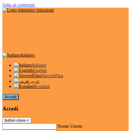
Salta al contenuto
Italiano
Italiano
English
Slovenščina
عربى
Română
Accedi
Accedi
button close
×
Nome Utente