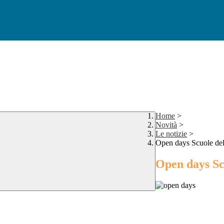
Home
>
Novità
>
Le notizie
>
Open days Scuole dell
Open days Sc