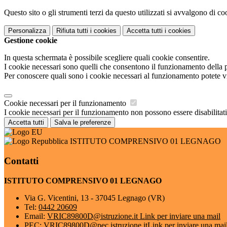
Questo sito o gli strumenti terzi da questo utilizzati si avvalgono di coo
Personalizza
Rifiuta tutti
i cookies
Accetta tutti
i cookies
Gestione cookie
In questa schermata è possibile scegliere quali cookie consentire.
I cookie necessari sono quelli che consentono il funzionamento della pi
Per conoscere quali sono i cookie necessari al funzionamento potete v
Cookie necessari per il funzionamento
I cookie necessari per il funzionamento non possono essere disabilitati.
Accetta tutti
Salva le preferenze
ISTITUTO COMPRENSIVO 01 LEGNAGO
Contatti
ISTITUTO COMPRENSIVO 01 LEGNAGO
Via G. Vicentini, 13 - 37045 Legnago (VR)
Tel:
0442 20609
Email:
VRIC89800D@istruzione.it
Link per inviare una mail
PEC:
VRIC89800D@pec.istruzione.it
Link per inviare una mai