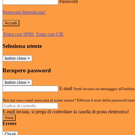
Password
Password dimenticata?
-
Entra con SPID
Entra con CIE
Seleziona utente
button close
×
Recupero password
button close
×
E-mail
Verrà inviato un messaggio all'indirizz
Non hai una e-mail associata al nome utente? Effettua il reset della password tram
E-mail inviata, si prega di controllare la casella di posta elettronica!
Errore
Chiudi