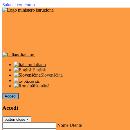
Salta al contenuto
Italiano
Italiano
English
Slovenščina
عربى
Română
Accedi
Accedi
button close
×
Nome Utente