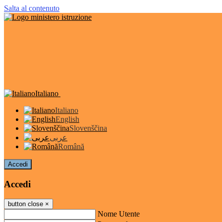
Salta al contenuto
Italiano
Italiano
English
Slovenščina
عربى
Română
Accedi
Accedi
button close
×
Nome Utente