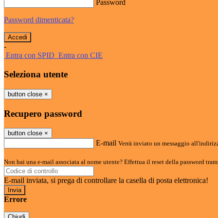
Password
Password dimenticata?
-
Entra con SPID
Entra con CIE
Seleziona utente
button close
×
Recupero password
button close
×
E-mail
Verrà inviato un messaggio all'indirizz
Non hai una e-mail associata al nome utente? Effettua il reset della password tram
E-mail inviata, si prega di controllare la casella di posta elettronica!
Errore
Chiudi