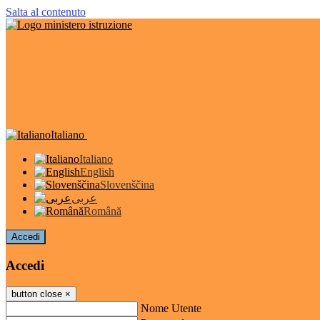
Salta al contenuto
Italiano
Italiano
English
Slovenščina
عربى
Română
Accedi
Accedi
button close
×
Nome Utente