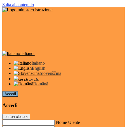
Salta al contenuto
Italiano
Italiano
English
Slovenščina
عربى
Română
Accedi
Accedi
button close
×
Nome Utente