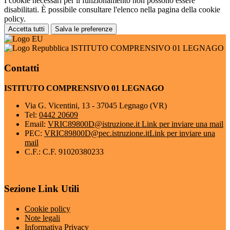
I cookie necessari per il funzionamento non possono essere
disabilitati. È possibile consultare l'elenco nella pagina della cookie
policy.
Accetta tutti
Salva le preferenze
ISTITUTO COMPRENSIVO 01 LEGNAGO
Contatti
ISTITUTO COMPRENSIVO 01 LEGNAGO
Via G. Vicentini, 13 - 37045 Legnago (VR)
Tel:
0442 20609
Email:
VRIC89800D@istruzione.it
Link per inviare una mail
PEC:
VRIC89800D@pec.istruzione.it
Link per inviare una
mail
C.F.: C.F. 91020380233
Sezione Link Utili
Cookie policy
Note legali
Informativa Privacy