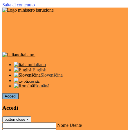
Salta al contenuto
Italiano
Italiano
English
Slovenščina
عربى
Română
Accedi
Accedi
button close
×
Nome Utente