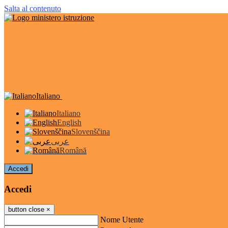
Salta al contenuto
Italiano
Italiano
English
Slovenščina
عربى
Română
Accedi
Accedi
button close
×
Nome Utente