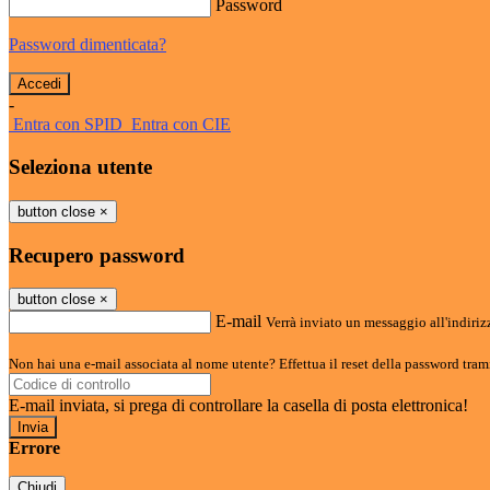
Password
Password dimenticata?
-
Entra con SPID
Entra con CIE
Seleziona utente
button close
×
Recupero password
button close
×
E-mail
Verrà inviato un messaggio all'indirizz
Non hai una e-mail associata al nome utente? Effettua il reset della password tram
E-mail inviata, si prega di controllare la casella di posta elettronica!
Errore
Chiudi