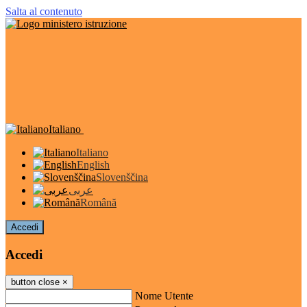
Salta al contenuto
Italiano
Italiano
English
Slovenščina
عربى
Română
Accedi
Accedi
button close
×
Nome Utente