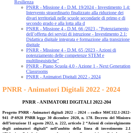
Resilienza
PNRR - Missione 4 - D.M. 19/2024 - Investimento 1.4:
Intervento straordinario finalizzato alla riduzione dei
divari territoriali nelle scuole secondarie di primo e di
secondo grado e alla lotta alla d
PNRR - Missione 4 - D.M. 66 /2023 - "Potenziamento
dell’offerta dei servizi di istruzione - Investimento 2.1:
Didattica digitale integrata e formazione alla transizione
digitale
PNRR - Missione 4 - D.M. 65 /2023 - Azioni di
potenziamento delle competenze STEM e
multilinguistiche”
PNRR - Piano Scuola 4.0 - Azione 1 - Next Generation
Classrooms
PNRR - Animatori Digitali 2022 - 2024
PNRR - Animatori Digitali 2022 - 2024
PNRR - ANIMATORI DIGITALI 2022-204
Progetto PNRR - Animatori digitali 2022 – 2024 – codice M4C1I2.1-2022-
941 -P-6928 PNRR legge 30 dicembre 2020, n. 178. Decreto del Ministro
dell’istruzione 11 agosto 2022, n. 222, articolo 2 “Azioni di coinvolgimento
degli animatori digitali” nell’ambito della linea di investimento 2.1