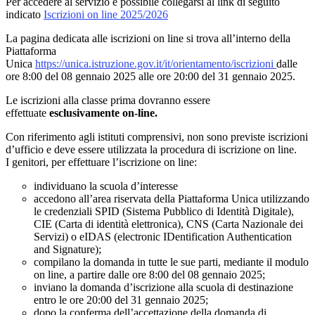
Per accedere al servizio è possibile collegarsi al link di seguito
indicato
Iscrizioni on line 2025/2026
La pagina dedicata alle iscrizioni on line si trova all’interno della
Piattaforma
Unica
https://unica.istruzione.gov.it/it/orientamento/iscrizioni
dalle
ore 8:00 del 08 gennaio 2025 alle ore 20:00 del 31 gennaio 2025.
Le iscrizioni alla classe prima dovranno essere
effettuate
esclusivamente on-line.
Con riferimento agli istituti comprensivi, non sono previste iscrizioni
d’ufficio e deve essere utilizzata la procedura di iscrizione on line.
I genitori, per effettuare l’iscrizione on line:
individuano la scuola d’interesse
accedono all’area riservata della Piattaforma Unica utilizzando
le credenziali SPID (Sistema Pubblico di Identità Digitale),
CIE (Carta di identità elettronica), CNS (Carta Nazionale dei
Servizi) o eIDAS (electronic IDentification Authentication
and Signature);
compilano la domanda in tutte le sue parti, mediante il modulo
on line, a partire dalle ore 8:00 del 08 gennaio 2025;
inviano la domanda d’iscrizione alla scuola di destinazione
entro le ore 20:00 del 31 gennaio 2025;
dopo la conferma dell’accettazione della domanda di