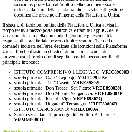
iscrizione, procedono all’inoltro della documentazione
richiesta da parte della scuola tramite la sezione di gestione
documentale presente all’interno della Piattaforma Unica.
Il sistema di iscrizioni on line della Piattaforma Unica avvisa in
tempo reale, a mezzo posta elettronica e tramite l’app IO, delle
variazioni di stato della domanda. I genitori e gli esercenti la
responsabilità genitoriale possono inoltre seguire l’iter della
domanda inoltrata nell’area dedicata alle iscrizioni sulla Piattaforma
Unica. Poiché il sistema chiederà di indicare la scuola di
provenienza, si forniscono di seguito i codici meccanografici di
principale interesse:
ISTITUTO COMPRENSIVO 1 LEGNAGO:
VRIC89800D
scuola primaria “Cotta” Legnago:
VREE89801G
scuola primaria “Tosi” Casette:
VREE89802L
scuola primaria “Don Trecca” San Pietro:
VREE89803N
scuola primaria “Don Milani” Vangadizza:
VREE89804P
scuola primaria “Rodari” Vigo:
VREE89805Q
scuola primaria “Ungaretti” Terranegra:
VREE89806R
ISTITUTO CANOSSIANO:
VR1E01000A
Scuola secondaria di primo grado “Frattini-Barbieri” è
VRMM89801E
Ulteriori indicazioni per la scuola secondaria di primo grado