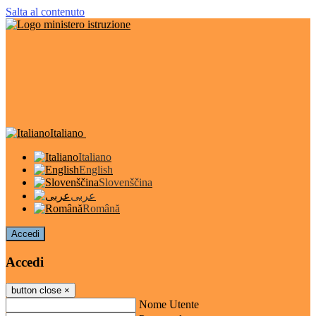
Salta al contenuto
Italiano
Italiano
English
Slovenščina
عربى
Română
Accedi
Accedi
button close
×
Nome Utente