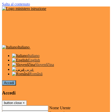
Salta al contenuto
Italiano
Italiano
English
Slovenščina
عربى
Română
Accedi
Accedi
button close
×
Nome Utente