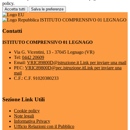
policy.
Accetta tutti
Salva le preferenze
ISTITUTO COMPRENSIVO 01 LEGNAGO
Contatti
ISTITUTO COMPRENSIVO 01 LEGNAGO
Via G. Vicentini, 13 - 37045 Legnago (VR)
Tel:
0442 20609
Email:
VRIC89800D@istruzione.it
Link per inviare una mail
PEC:
VRIC89800D@pec.istruzione.it
Link per inviare una
mail
C.F.: C.F. 91020380233
Sezione Link Utili
Cookie policy
Note legali
Informativa Privacy
Ufficio Relazioni con il Pubblico