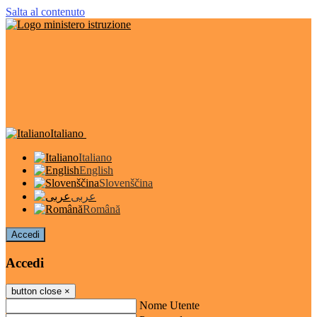
Salta al contenuto
Italiano
Italiano
English
Slovenščina
عربى
Română
Accedi
Accedi
button close
×
Nome Utente