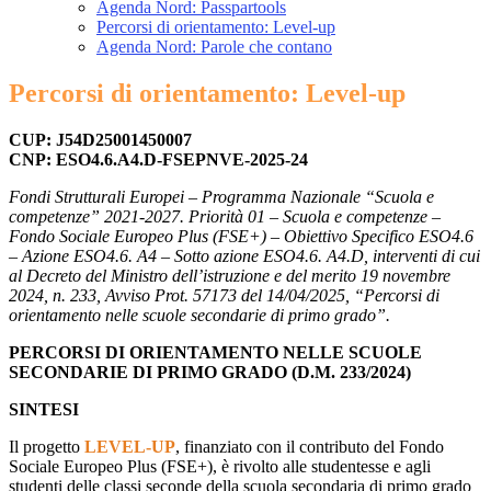
Agenda Nord: Passpartools
Percorsi di orientamento: Level-up
Agenda Nord: Parole che contano
Percorsi di orientamento: Level-up
CUP: J54D25001450007
CNP: ESO4.6.A4.D-FSEPNVE-2025-24
Fondi Strutturali Europei – Programma Nazionale “Scuola e
competenze” 2021-2027. Priorità 01 – Scuola e competenze –
Fondo Sociale Europeo Plus (FSE+) – Obiettivo Specifico ESO4.6
– Azione ESO4.6. A4 – Sotto azione ESO4.6. A4.D, interventi di cui
al Decreto del Ministro dell’istruzione e del merito 19 novembre
2024, n. 233, Avviso Prot. 57173 del 14/04/2025, “Percorsi di
orientamento nelle scuole secondarie di primo grado”.
PERCORSI DI ORIENTAMENTO NELLE SCUOLE
SECONDARIE DI PRIMO GRADO
(D.M. 233/2024)
SINTESI
Il progetto
LEVEL-UP
, finanziato con il contributo del Fondo
Sociale Europeo Plus (FSE+), è rivolto alle studentesse e agli
studenti delle classi seconde della scuola secondaria di primo grado