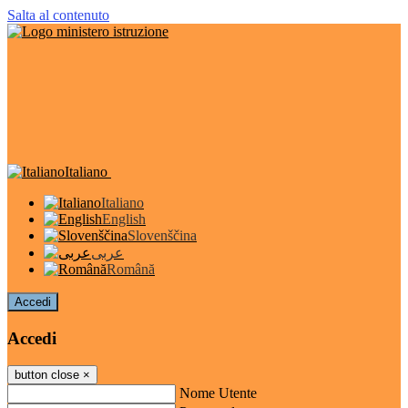
Salta al contenuto
Italiano
Italiano
English
Slovenščina
عربى
Română
Accedi
Accedi
button close
×
Nome Utente