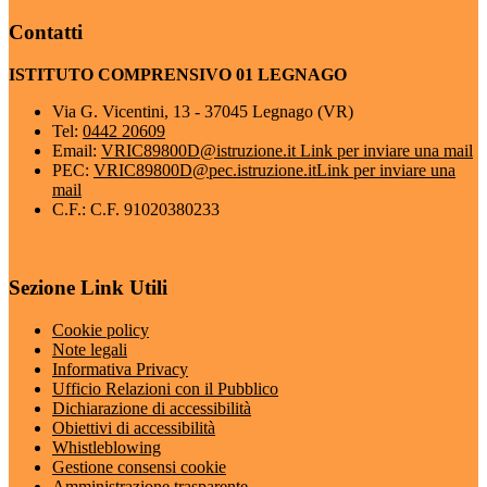
Contatti
ISTITUTO COMPRENSIVO 01 LEGNAGO
Via G. Vicentini, 13 - 37045 Legnago (VR)
Tel:
0442 20609
Email:
VRIC89800D@istruzione.it
Link per inviare una mail
PEC:
VRIC89800D@pec.istruzione.it
Link per inviare una
mail
C.F.: C.F. 91020380233
Sezione Link Utili
Cookie policy
Note legali
Informativa Privacy
Ufficio Relazioni con il Pubblico
Dichiarazione di accessibilità
Obiettivi di accessibilità
Whistleblowing
Gestione consensi cookie
Amministrazione trasparente