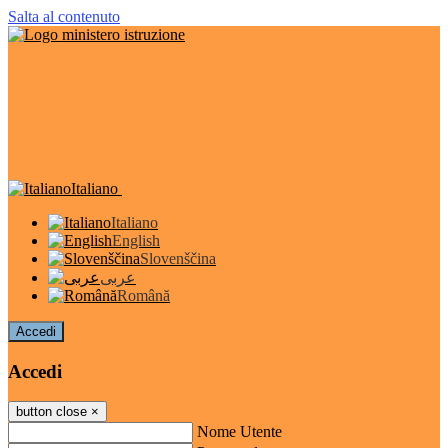
Salta al contenuto
Italiano
Italiano
English
Slovenščina
عربى
Română
Accedi
Accedi
button close
×
Nome Utente