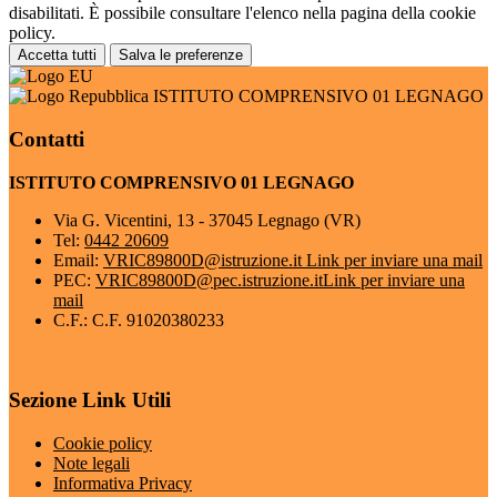
disabilitati. È possibile consultare l'elenco nella pagina della cookie
policy.
Accetta tutti
Salva le preferenze
ISTITUTO COMPRENSIVO 01 LEGNAGO
Contatti
ISTITUTO COMPRENSIVO 01 LEGNAGO
Via G. Vicentini, 13 - 37045 Legnago (VR)
Tel:
0442 20609
Email:
VRIC89800D@istruzione.it
Link per inviare una mail
PEC:
VRIC89800D@pec.istruzione.it
Link per inviare una
mail
C.F.: C.F. 91020380233
Sezione Link Utili
Cookie policy
Note legali
Informativa Privacy