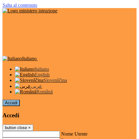
Salta al contenuto
Italiano
Italiano
English
Slovenščina
عربى
Română
Accedi
Accedi
button close
×
Nome Utente