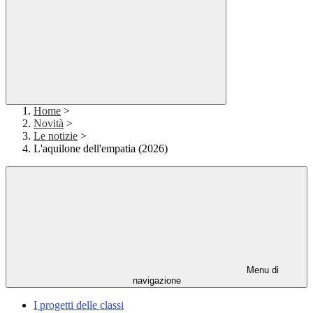
Home
>
Novità
>
Le notizie
>
L'aquilone dell'empatia (2026)
Menu di
navigazione
I progetti delle classi