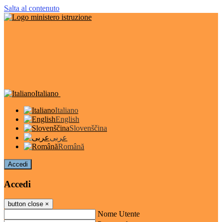
Salta al contenuto
Italiano
Italiano
English
Slovenščina
عربى
Română
Accedi
Accedi
button close
×
Nome Utente