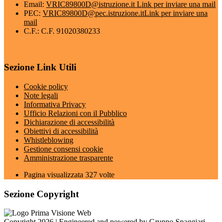
Email:
VRIC89800D@istruzione.it
Link per inviare una mail
PEC:
VRIC89800D@pec.istruzione.it
Link per inviare una
mail
C.F.: C.F. 91020380233
Sezione Link Utili
Cookie policy
Note legali
Informativa Privacy
Ufficio Relazioni con il Pubblico
Dichiarazione di accessibilità
Obiettivi di accessibilità
Whistleblowing
Gestione consensi cookie
Amministrazione trasparente
Pagina visualizzata
327
volte
Sezione Copyright
Copyright 2026 | Engineered and powered by Gruppo Spaggiari