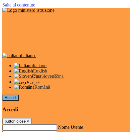
Salta al contenuto
Italiano
Italiano
English
Slovenščina
عربى
Română
Accedi
Accedi
button close
×
Nome Utente