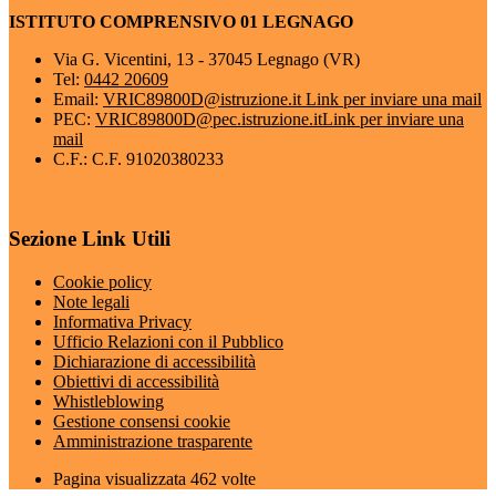
ISTITUTO COMPRENSIVO 01 LEGNAGO
Via G. Vicentini, 13 - 37045 Legnago (VR)
Tel:
0442 20609
Email:
VRIC89800D@istruzione.it
Link per inviare una mail
PEC:
VRIC89800D@pec.istruzione.it
Link per inviare una
mail
C.F.: C.F. 91020380233
Sezione Link Utili
Cookie policy
Note legali
Informativa Privacy
Ufficio Relazioni con il Pubblico
Dichiarazione di accessibilità
Obiettivi di accessibilità
Whistleblowing
Gestione consensi cookie
Amministrazione trasparente
Pagina visualizzata
462
volte